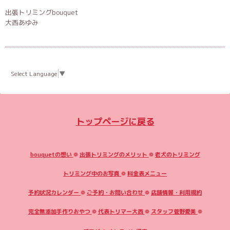
出張トリミングbouquet
大西あゆみ
Select Language
▼
トップページに戻る
bouquetの想い
❁
出張トリミングのメリット
❁
老犬のトリミング
トリミング中のお写真
❁
料金表メニュー
予約状況カレンダー
❁
ご予約・お問い合わせ
❁
店舗情報・利用規約
完全無添加手作りおやつ
❁
代表トリマー大西
❁
スタッフ菅野愛美
❁