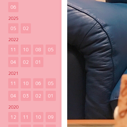
06
2025
05
02
2022
11
10
08
05
04
02
01
2021
11
10
06
05
04
03
02
01
2020
12
11
10
09