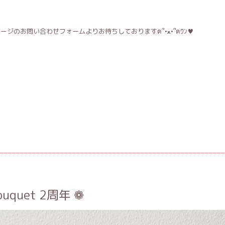
ご予約はDM、LINE@またはホームページのお問い合わせフォームよりお待ちしておりますฅ՞•ﻌ•՞ฅﾜﾝ♥
quet 2周年 ❁