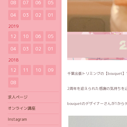
08
07
06
05
04
03
02
01
2019
12
10
06
05
04
03
02
01
2018
12
11
10
09
千葉出張トリミングの【bouquet】
08
2周年を迎えられた感謝の気持ちを込
求人ページ
bouquetのデザイナーさんが1か
オンライン講座
Instagram