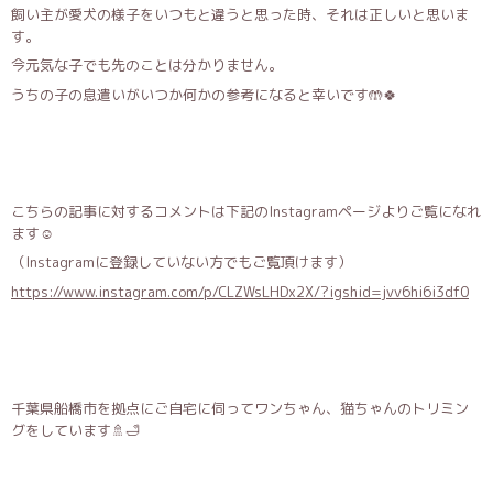
飼い主が愛犬の様子をいつもと違うと思った時、それは正しいと思いま
す。
今元気な子でも先のことは分かりません。
うちの子の息遣いがいつか何かの参考になると幸いです🤲🍀
こちらの記事に対するコメントは下記のInstagramページよりご覧になれ
ます︎☺︎
（Instagramに登録していない方でもご覧頂けます）
https://www.instagram.com/p/CLZWsLHDx2X/?igshid=jvv6hi6i3df0
千葉県船橋市を拠点にご自宅に伺ってワンちゃん、猫ちゃんのトリミン
グをしています🚿🛁