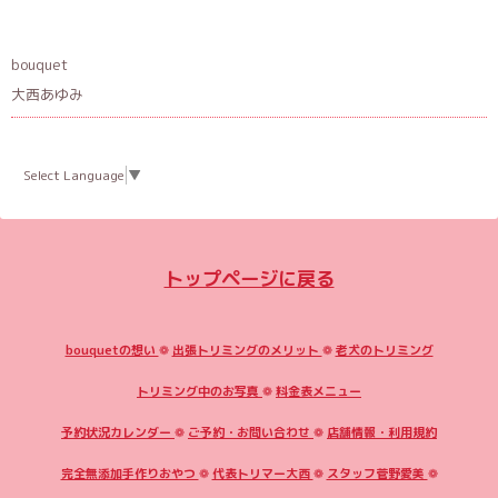
bouquet
大西あゆみ
Select Language
▼
トップページに戻る
bouquetの想い
❁
出張トリミングのメリット
❁
老犬のトリミング
トリミング中のお写真
❁
料金表メニュー
予約状況カレンダー
❁
ご予約・お問い合わせ
❁
店舗情報・利用規約
完全無添加手作りおやつ
❁
代表トリマー大西
❁
スタッフ菅野愛美
❁