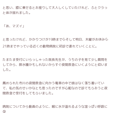
と思い、膝に乗せるとお座りして大人しくしていたけれど、ふとクラっ
と体が揺れました。
「あ、マズイ」
と思ったけれど、かかりつけが19時まで💦そして明日、木曜がお休み💦
21時までやっている近くの動物病院に初診で連れていくことに。
たまたま受付にいらっしゃった院長先生が、うちの子を見て少し質問を
してから、肺水腫かもしれないからすぐ夜間救急にいくようにと仰いま
した。
薦められた市川の夜間救急に向かう電車の中で咳はなく落ち着いてい
て、私の気のせいかなとも思ったのですが心配なので診てもらおうと夜
間救急で受付をしてもらいました。
病院についてから動画のように、喉に水が溢れるような湿っぽい呼吸に
😰