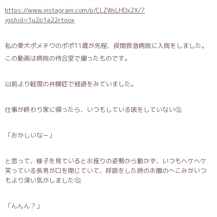
https://www.instagram.com/p/CLZWsLHDx2X/?
igshid=1u2p1a22rtqox
私の愛犬ポメチワのポポ11歳が先程、夜間救急病院に入院をしました。
この動画は病院の待合室で撮ったものです。
以前より軽度の弁膜症で経過をみていました。
仕事が終わり家に帰ったら、いつもしている咳をしていない🤔
「おかしいなー」
と思って、様子を見ているとお座りの姿勢から動かず、いつもヘケヘケ
笑っている長男が口を閉じていて、呼吸をした時のお腹のへこみがいつ
もより深い気がしました🤔
「んんん？」