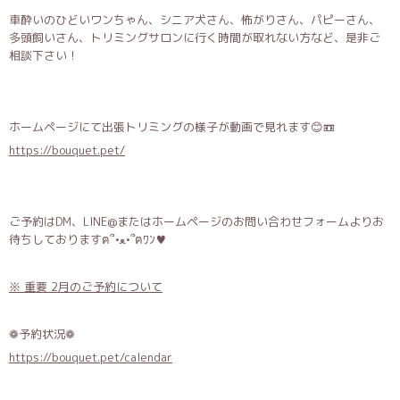
車酔いのひどいワンちゃん、シニア犬さん、怖がりさん、パピーさん、
多頭飼いさん、トリミングサロンに行く時間が取れない方など、是非ご
相談下さい！
ホームページにて出張トリミングの様子が動画で見れます😊📼
https://bouquet.pet/
ご予約はDM、LINE@またはホームページのお問い合わせフォームよりお
待ちしておりますฅ՞•ﻌ•՞ฅﾜﾝ♥
※ 重要 2月のご予約について
❁予約状況❁
https://bouquet.pet/calendar