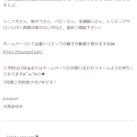
す🚿🛁
シニア犬さん、怖がりさん、パピーさん、多頭飼いさん、トリミングサ
ロンに行く時間が取れない方など、是非ご相談下さい！
ホームページにて出張トリミングの様子が動画で見れます😊📼
https://bouquet.pet/
ご予約はLINE@またはホームページのお問い合わせフォームよりお待ちし
ておりますฅ՞•ﻌ•՞ฅﾜﾝ♥
1月度ご予約受け付け中です！
bouquet
大西あゆみ
Select Language
▼