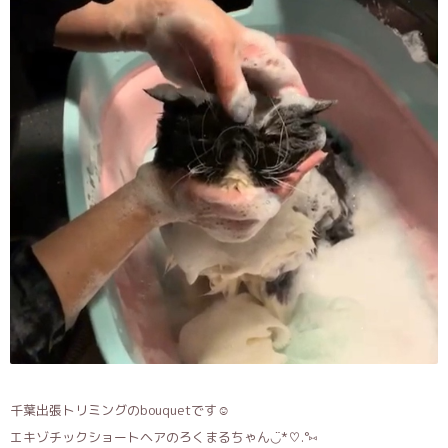
千葉出張トリミングのbouquetです☺️
エキゾチックショートヘアのろくまるちゃん◡̈*♡.°⑅