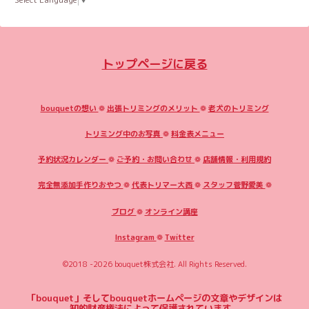
トップページに戻る
bouquetの想い
❁
出張トリミングのメリット
❁
老犬のトリミング
トリミング中のお写真
❁
料金表メニュー
予約状況カレンダー
❁
ご予約・お問い合わせ
❁
店舗情報・利用規約
完全無添加手作りおやつ
❁
代表トリマー大西
❁
スタッフ菅野愛美
❁
ブログ
❁
オンライン講座
Instagram
❁
Twitter
©2018 -2026
bouquet株式会社
. All Rights Reserved.
「bouquet」そしてbouquetホームページの文章やデザインは
知的財産権法によって保護されています。