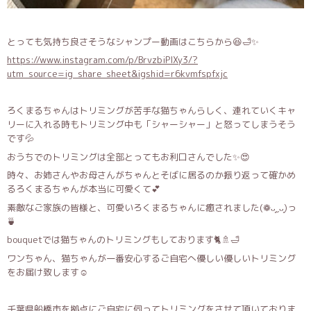
とっても気持ち良さそうなシャンプー動画はこちらから😆🛁✨
https://www.instagram.com/p/BrvzbiPlXy3/?
utm_source=ig_share_sheet&igshid=r6kvmfspfxjc
ろくまるちゃんはトリミングが苦手な猫ちゃんらしく、連れていくキャ
リーに入れる時もトリミング中も「シャーシャー」と怒ってしまうそう
です💦
おうちでのトリミングは全部とってもお利口さんでした✨😍
時々、お姉さんやお母さんがちゃんとそばに居るのか振り返って確かめ
るろくまるちゃんが本当に可愛くて💕
素敵なご家族の皆様と、可愛いろくまるちゃんに癒されました(❁ᴗ͈ˬᴗ͈)っ
🍵
bouquetでは猫ちゃんのトリミングもしております🐈🚿🛁
ワンちゃん、猫ちゃんが一番安心するご自宅へ優しい優しいトリミング
をお届け致します☺️
千葉県船橋市を拠点にご自宅に伺ってトリミングをさせて頂いておりま