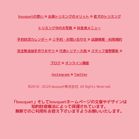
bouquetの想い
❁
出張トリミングのメリット
❁
老犬のトリミング
トリミング中のお写真
❁
料金表メニュー
予約状況カレンダー
❁
ご予約・お問い合わせ
❁
店舗情報・利用規約
完全無添加手作りおやつ
❁
代表トリマー大西
❁
スタッフ菅野愛美
❁
ブログ
❁
オンライン講座
Instagram
❁
Twitter
©2018 -2026
bouquet株式会社
. All Rights Reserved.
「bouquet」そしてbouquetホームページの文章やデザインは
知的財産権法によって保護されています。
無断でのご利用をお控え下さいますようお願いいたします。