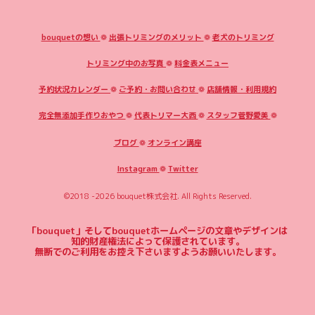
bouquetの想い
❁
出張トリミングのメリット
❁
老犬のトリミング
トリミング中のお写真
❁
料金表メニュー
予約状況カレンダー
❁
ご予約・お問い合わせ
❁
店舗情報・利用規約
完全無添加手作りおやつ
❁
代表トリマー大西
❁
スタッフ菅野愛美
❁
ブログ
❁
オンライン講座
Instagram
❁
Twitter
©2018 -2026
bouquet株式会社
. All Rights Reserved.
「bouquet」そしてbouquetホームページの文章やデザインは
知的財産権法によって保護されています。
無断でのご利用をお控え下さいますようお願いいたします。