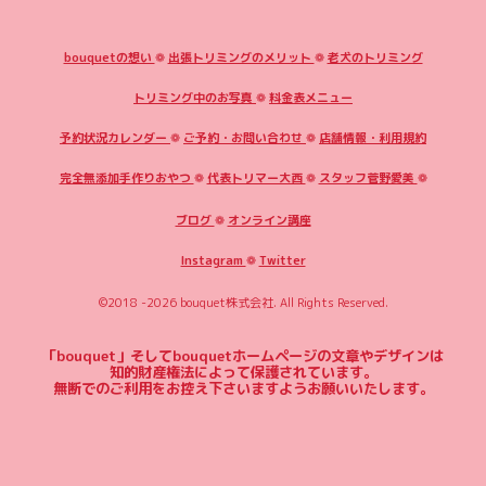
bouquetの想い
❁
出張トリミングのメリット
❁
老犬のトリミング
トリミング中のお写真
❁
料金表メニュー
予約状況カレンダー
❁
ご予約・お問い合わせ
❁
店舗情報・利用規約
完全無添加手作りおやつ
❁
代表トリマー大西
❁
スタッフ菅野愛美
❁
ブログ
❁
オンライン講座
Instagram
❁
Twitter
©2018 -2026
bouquet株式会社
. All Rights Reserved.
「bouquet」そしてbouquetホームページの文章やデザインは
知的財産権法によって保護されています。
無断でのご利用をお控え下さいますようお願いいたします。