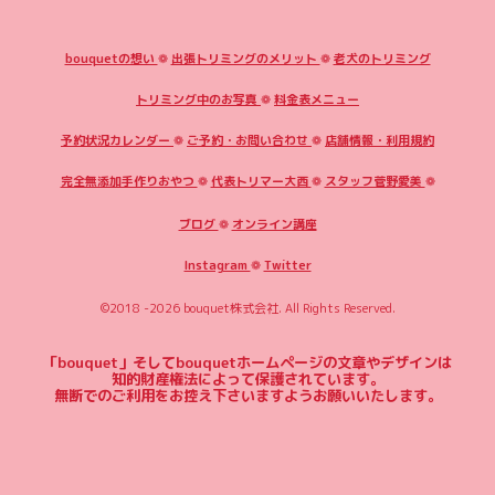
bouquetの想い
❁
出張トリミングのメリット
❁
老犬のトリミング
トリミング中のお写真
❁
料金表メニュー
予約状況カレンダー
❁
ご予約・お問い合わせ
❁
店舗情報・利用規約
完全無添加手作りおやつ
❁
代表トリマー大西
❁
スタッフ菅野愛美
❁
ブログ
❁
オンライン講座
Instagram
❁
Twitter
©2018 -2026
bouquet株式会社
. All Rights Reserved.
「bouquet」そしてbouquetホームページの文章やデザインは
知的財産権法によって保護されています。
無断でのご利用をお控え下さいますようお願いいたします。