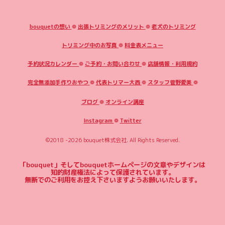
bouquetの想い
❁
出張トリミングのメリット
❁
老犬のトリミング
トリミング中のお写真
❁
料金表メニュー
予約状況カレンダー
❁
ご予約・お問い合わせ
❁
店舗情報・利用規約
完全無添加手作りおやつ
❁
代表トリマー大西
❁
スタッフ菅野愛美
❁
ブログ
❁
オンライン講座
Instagram
❁
Twitter
©2018 -2026
bouquet株式会社
. All Rights Reserved.
「bouquet」そしてbouquetホームページの文章やデザインは
知的財産権法によって保護されています。
無断でのご利用をお控え下さいますようお願いいたします。