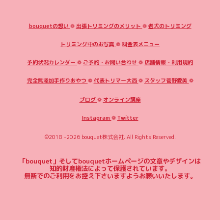
bouquetの想い
❁
出張トリミングのメリット
❁
老犬のトリミング
トリミング中のお写真
❁
料金表メニュー
予約状況カレンダー
❁
ご予約・お問い合わせ
❁
店舗情報・利用規約
完全無添加手作りおやつ
❁
代表トリマー大西
❁
スタッフ菅野愛美
❁
ブログ
❁
オンライン講座
Instagram
❁
Twitter
©2018 -2026
bouquet株式会社
. All Rights Reserved.
「bouquet」そしてbouquetホームページの文章やデザインは
知的財産権法によって保護されています。
無断でのご利用をお控え下さいますようお願いいたします。