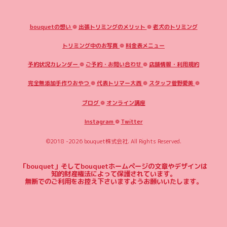
bouquetの想い
❁
出張トリミングのメリット
❁
老犬のトリミング
トリミング中のお写真
❁
料金表メニュー
予約状況カレンダー
❁
ご予約・お問い合わせ
❁
店舗情報・利用規約
完全無添加手作りおやつ
❁
代表トリマー大西
❁
スタッフ菅野愛美
❁
ブログ
❁
オンライン講座
Instagram
❁
Twitter
©2018 -2026
bouquet株式会社
. All Rights Reserved.
「bouquet」そしてbouquetホームページの文章やデザインは
知的財産権法によって保護されています。
無断でのご利用をお控え下さいますようお願いいたします。