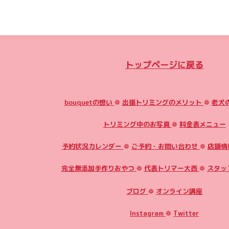
トップページに戻る
bouquetの想い
❁
出張トリミングのメリット
❁
老犬
トリミング中のお写真
❁
料金表メニュー
予約状況カレンダー
❁
ご予約・お問い合わせ
❁
店舗情
完全無添加手作りおやつ
❁
代表トリマー大西
❁
スタッ
ブログ
❁
オンライン講座
Instagram
❁
Twitter