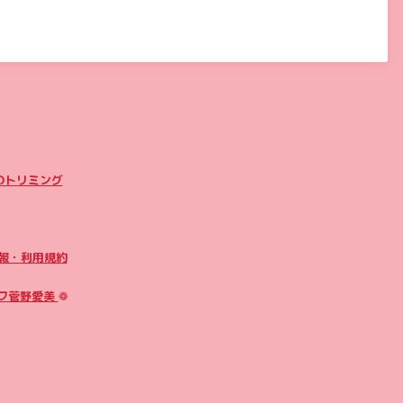
のトリミング
報・利用規約
フ菅野愛美
❁