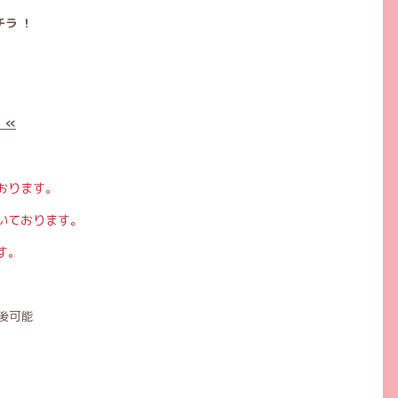
ラ ！
 «
おります。
いております。
す。
後可能