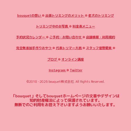
bouquetの想い
❁
出張トリミングのメリット
❁
老犬のトリミング
トリミング中のお写真
❁
料金表メニュー
予約状況カレンダー
❁
ご予約・お問い合わせ
❁
店舗情報・利用規約
完全無添加手作りおやつ
❁
代表トリマー大西
❁
スタッフ菅野愛美
❁
ブログ
❁
オンライン講座
Instagram
❁
Twitter
©2018 -2026
bouquet株式会社
. All Rights Reserved.
「bouquet」そしてbouquetホームページの文章やデザインは
知的財産権法によって保護されています。
無断でのご利用をお控え下さいますようお願いいたします。