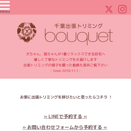
MENU
犬ちゃん、猫ちゃんが1番リラックスできる自宅へ
優しく丁寧なトリミングをお届けします
出張トリミングの様子を撮った動画も是非ご覧下さい
- Since 2018.11.1 -
お家に出張トリミングを呼びたいと思ったらコチラ ！
» LINEで予約する «
» お問い合わせフォームから予約する «