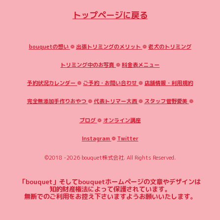
トップページに戻る
bouquetの想い
❁
出張トリミングのメリット
❁
老犬のトリミング
トリミング中のお写真
❁
料金表メニュー
予約状況カレンダー
❁
ご予約・お問い合わせ
❁
店舗情報・利用規約
完全無添加手作りおやつ
❁
代表トリマー大西
❁
スタッフ菅野愛美
❁
ブログ
❁
オンライン講座
Instagram
❁
Twitter
©2018 -2026
bouquet株式会社
. All Rights Reserved.
「bouquet」そしてbouquetホームページの文章やデザインは
知的財産権法によって保護されています。
無断でのご利用をお控え下さいますようお願いいたします。