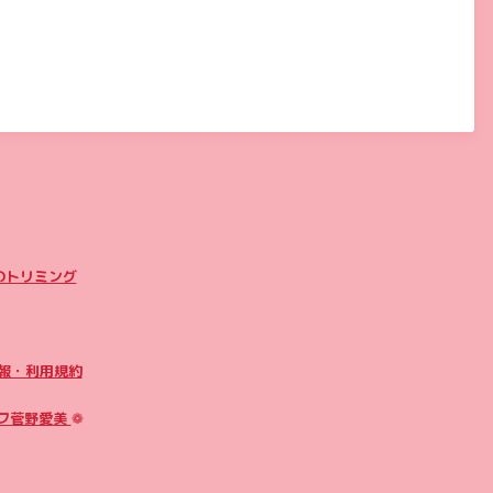
のトリミング
報・利用規約
フ菅野愛美
❁