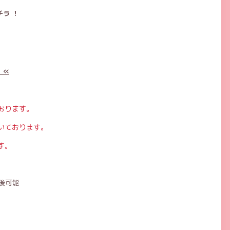
ラ ！
 «
おります。
いております。
す。
後可能