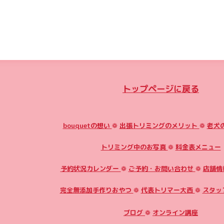
トップページに戻る
bouquetの想い
❁
出張トリミングのメリット
❁
老犬
トリミング中のお写真
❁
料金表メニュー
予約状況カレンダー
❁
ご予約・お問い合わせ
❁
店舗情
完全無添加手作りおやつ
❁
代表トリマー大西
❁
スタッ
ブログ
❁
オンライン講座