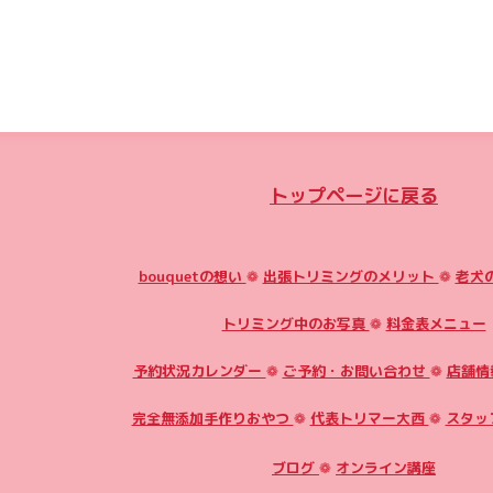
トップページに戻る
bouquetの想い
❁
出張トリミングのメリット
❁
老犬
トリミング中のお写真
❁
料金表メニュー
予約状況カレンダー
❁
ご予約・お問い合わせ
❁
店舗情
完全無添加手作りおやつ
❁
代表トリマー大西
❁
スタッ
ブログ
❁
オンライン講座