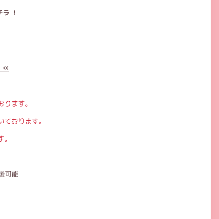
ラ ！
 «
おります。
いております。
す。
後可能