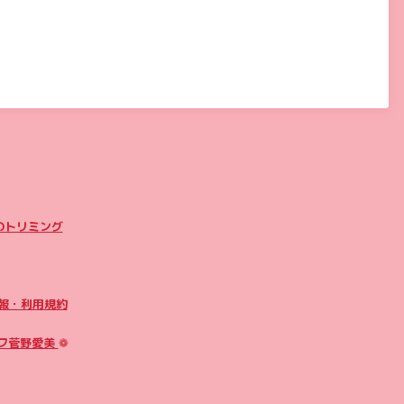
のトリミング
報・利用規約
フ菅野愛美
❁