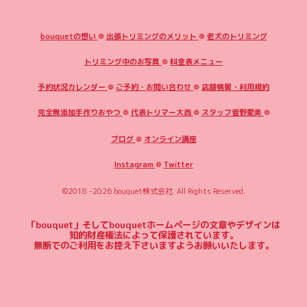
bouquetの想い
❁
出張トリミングのメリット
❁
老犬のトリミング
トリミング中のお写真
❁
料金表メニュー
予約状況カレンダー
❁
ご予約・お問い合わせ
❁
店舗情報・利用規約
完全無添加手作りおやつ
❁
代表トリマー大西
❁
スタッフ菅野愛美
❁
ブログ
❁
オンライン講座
Instagram
❁
Twitter
©2018 -2026
bouquet株式会社
. All Rights Reserved.
「bouquet」そしてbouquetホームページの文章やデザインは
知的財産権法によって保護されています。
無断でのご利用をお控え下さいますようお願いいたします。