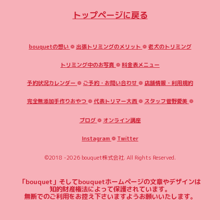
トップページに戻る
bouquetの想い
❁
出張トリミングのメリット
❁
老犬のトリミング
トリミング中のお写真
❁
料金表メニュー
予約状況カレンダー
❁
ご予約・お問い合わせ
❁
店舗情報・利用規約
完全無添加手作りおやつ
❁
代表トリマー大西
❁
スタッフ菅野愛美
❁
ブログ
❁
オンライン講座
Instagram
❁
Twitter
©2018 -2026
bouquet株式会社
. All Rights Reserved.
「bouquet」そしてbouquetホームページの文章やデザインは
知的財産権法によって保護されています。
無断でのご利用をお控え下さいますようお願いいたします。