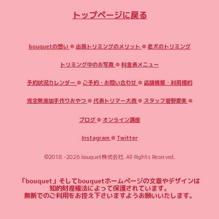
トップページに戻る
bouquetの想い
❁
出張トリミングのメリット
❁
老犬のトリミング
トリミング中のお写真
❁
料金表メニュー
予約状況カレンダー
❁
ご予約・お問い合わせ
❁
店舗情報・利用規約
完全無添加手作りおやつ
❁
代表トリマー大西
❁
スタッフ菅野愛美
❁
ブログ
❁
オンライン講座
Instagram
❁
Twitter
©2018 -2026
bouquet株式会社
. All Rights Reserved.
「bouquet」そしてbouquetホームページの文章やデザインは
知的財産権法によって保護されています。
無断でのご利用をお控え下さいますようお願いいたします。