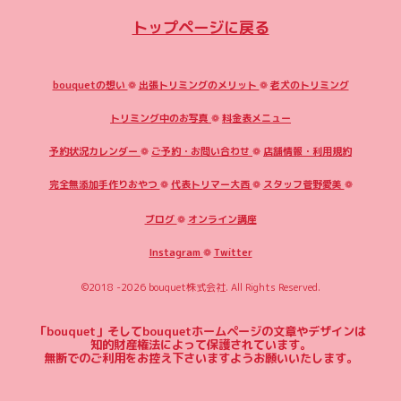
トップページに戻る
bouquetの想い
❁
出張トリミングのメリット
❁
老犬のトリミング
トリミング中のお写真
❁
料金表メニュー
予約状況カレンダー
❁
ご予約・お問い合わせ
❁
店舗情報・利用規約
完全無添加手作りおやつ
❁
代表トリマー大西
❁
スタッフ菅野愛美
❁
ブログ
❁
オンライン講座
Instagram
❁
Twitter
©2018 -2026
bouquet株式会社
. All Rights Reserved.
「bouquet」そしてbouquetホームページの文章やデザインは
知的財産権法によって保護されています。
無断でのご利用をお控え下さいますようお願いいたします。