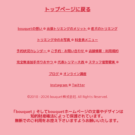
トップページに戻る
bouquetの想い
❁
出張トリミングのメリット
❁
老犬のトリミング
トリミング中のお写真
❁
料金表メニュー
予約状況カレンダー
❁
ご予約・お問い合わせ
❁
店舗情報・利用規約
完全無添加手作りおやつ
❁
代表トリマー大西
❁
スタッフ菅野愛美
❁
ブログ
❁
オンライン講座
Instagram
❁
Twitter
©2018 -2026
bouquet株式会社
. All Rights Reserved.
「bouquet」そしてbouquetホームページの文章やデザインは
知的財産権法によって保護されています。
無断でのご利用をお控え下さいますようお願いいたします。