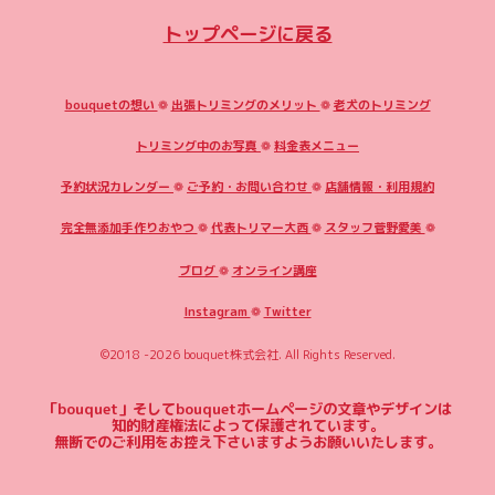
トップページに戻る
bouquetの想い
❁
出張トリミングのメリット
❁
老犬のトリミング
トリミング中のお写真
❁
料金表メニュー
予約状況カレンダー
❁
ご予約・お問い合わせ
❁
店舗情報・利用規約
完全無添加手作りおやつ
❁
代表トリマー大西
❁
スタッフ菅野愛美
❁
ブログ
❁
オンライン講座
Instagram
❁
Twitter
©2018 -2026
bouquet株式会社
. All Rights Reserved.
「bouquet」そしてbouquetホームページの文章やデザインは
知的財産権法によって保護されています。
無断でのご利用をお控え下さいますようお願いいたします。