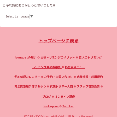
ご予約誠にありがとうございました❁︎
Select Language
▼
トップページに戻る
bouquetの想い
❁
出張トリミングのメリット
❁
老犬のトリミング
トリミング中のお写真
❁
料金表メニュー
予約状況カレンダー
❁
ご予約・お問い合わせ
❁
店舗情報・利用規約
完全無添加手作りおやつ
❁
代表トリマー大西
❁
スタッフ菅野愛美
❁
ブログ
❁
オンライン講座
Instagram
❁
Twitter
©2018 -2026
bouquet株式会社
. All Rights Reserved.