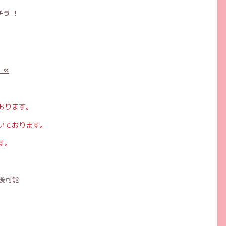
ラ ！
 «
おります。
いております。
す。
後可能