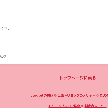
能です。
❁︎
トップページに戻る
bouquetの想い
❁
出張トリミングのメリット
❁
老犬
トリミング中のお写真
❁
料金表メニュー