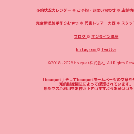
予約状況カレンダー
❁
ご予約・お問い合わせ
❁
店舗情
完全無添加手作りおやつ
❁
代表トリマー大西
❁
スタッ
ブログ
❁
オンライン講座
Instagram
❁
Twitter
©2018 -2026
bouquet株式会社
. All Rights Res
「bouquet」そしてbouquetホームページの文章
知的財産権法によって保護されています。
無断でのご利用をお控え下さいますようお願いいた