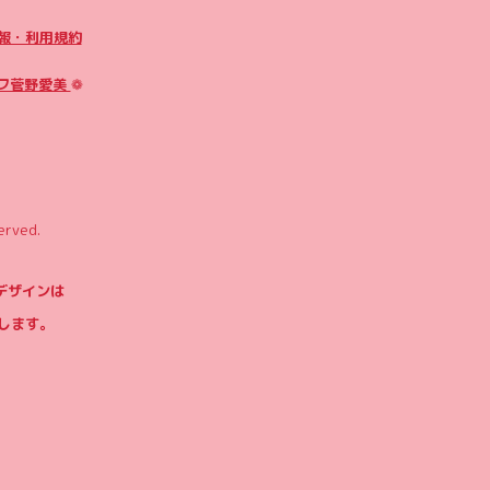
報・利用規約
フ菅野愛美
❁
erved.
やデザインは
します。