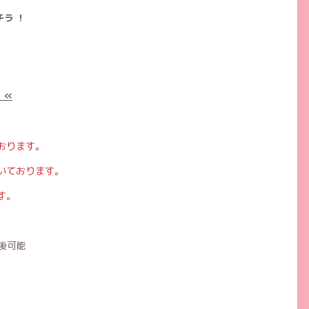
ラ ！
 «
おります。
いております。
す。
後可能