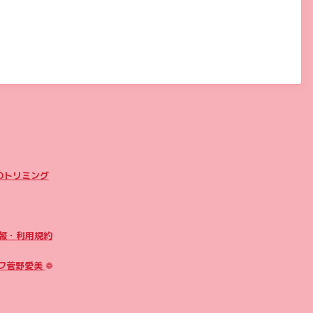
のトリミング
報・利用規約
フ菅野愛美
❁