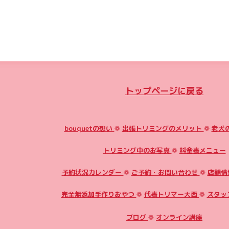
トップページに戻る
bouquetの想い
❁
出張トリミングのメリット
❁
老犬
トリミング中のお写真
❁
料金表メニュー
予約状況カレンダー
❁
ご予約・お問い合わせ
❁
店舗情
完全無添加手作りおやつ
❁
代表トリマー大西
❁
スタッ
ブログ
❁
オンライン講座