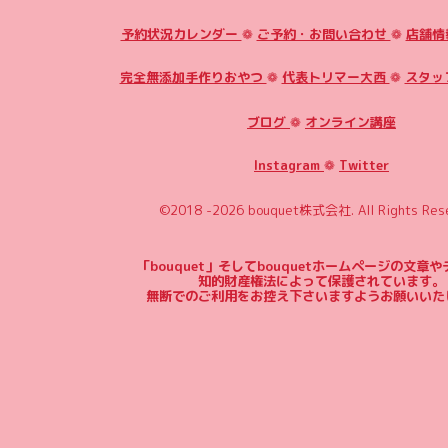
予約状況カレンダー
❁
ご予約・お問い合わせ
❁
店舗情
完全無添加手作りおやつ
❁
代表トリマー大西
❁
スタッ
ブログ
❁
オンライン講座
Instagram
❁
Twitter
©2018 -2026
bouquet株式会社
. All Rights Res
「bouquet」そしてbouquetホームページの文章
知的財産権法によって保護されています。
無断でのご利用をお控え下さいますようお願いいた