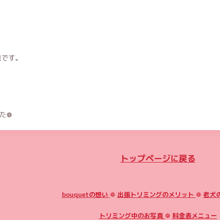
能です。
た❁
トップページに戻る
bouquetの想い
❁
出張トリミングのメリット
❁
老犬
トリミング中のお写真
❁
料金表メニュー