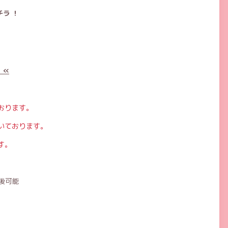
ラ ！
 «
おります。
いております。
す。
後可能