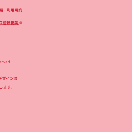
報・利用規約
フ菅野愛美
❁
erved.
やデザインは
します。