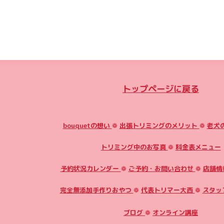
トップページに戻る
bouquetの想い
❁
出張トリミングのメリット
❁
老犬
トリミング中のお写真
❁
料金表メニュー
予約状況カレンダー
❁
ご予約・お問い合わせ
❁
店舗情
完全無添加手作りおやつ
❁
代表トリマー大西
❁
スタッ
ブログ
❁
オンライン講座