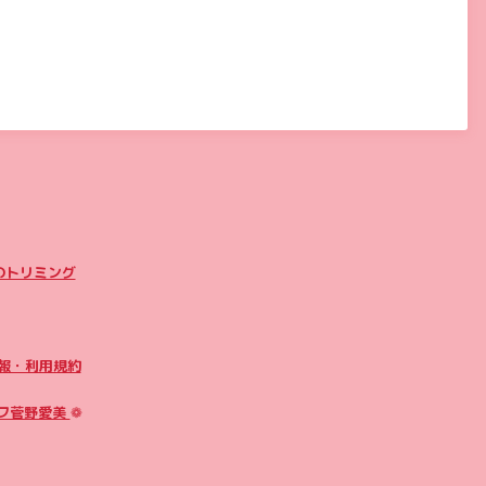
のトリミング
報・利用規約
フ菅野愛美
❁