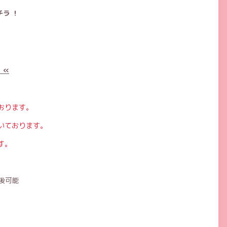
ラ ！
 «
おります。
いております。
す。
後可能