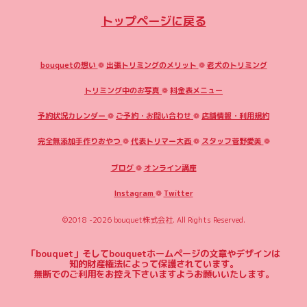
トップページに戻る
bouquetの想い
❁
出張トリミングのメリット
❁
老犬のトリミング
トリミング中のお写真
❁
料金表メニュー
予約状況カレンダー
❁
ご予約・お問い合わせ
❁
店舗情報・利用規約
完全無添加手作りおやつ
❁
代表トリマー大西
❁
スタッフ菅野愛美
❁
ブログ
❁
オンライン講座
Instagram
❁
Twitter
©2018 -2026
bouquet株式会社
. All Rights Reserved.
「bouquet」そしてbouquetホームページの文章やデザインは
知的財産権法によって保護されています。
無断でのご利用をお控え下さいますようお願いいたします。