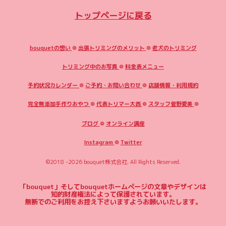
トップページに戻る
bouquetの想い
❁
出張トリミングのメリット
❁
老犬のトリミング
トリミング中のお写真
❁
料金表メニュー
予約状況カレンダー
❁
ご予約・お問い合わせ
❁
店舗情報・利用規約
完全無添加手作りおやつ
❁
代表トリマー大西
❁
スタッフ菅野愛美
❁
ブログ
❁
オンライン講座
Instagram
❁
Twitter
©2018 -2026
bouquet株式会社
. All Rights Reserved.
「bouquet」そしてbouquetホームページの文章やデザインは
知的財産権法によって保護されています。
無断でのご利用をお控え下さいますようお願いいたします。