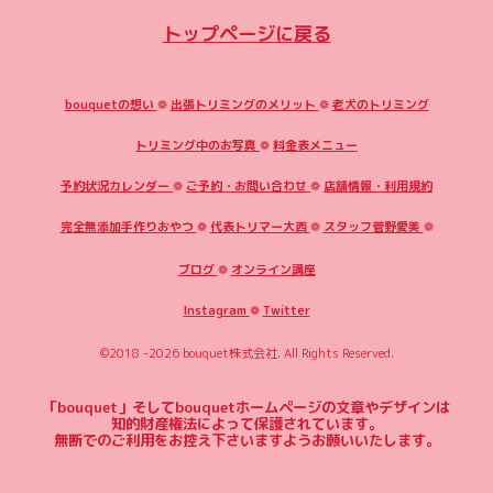
トップページに戻る
bouquetの想い
❁
出張トリミングのメリット
❁
老犬のトリミング
トリミング中のお写真
❁
料金表メニュー
予約状況カレンダー
❁
ご予約・お問い合わせ
❁
店舗情報・利用規約
完全無添加手作りおやつ
❁
代表トリマー大西
❁
スタッフ菅野愛美
❁
ブログ
❁
オンライン講座
Instagram
❁
Twitter
©2018 -2026
bouquet株式会社
. All Rights Reserved.
「bouquet」そしてbouquetホームページの文章やデザインは
知的財産権法によって保護されています。
無断でのご利用をお控え下さいますようお願いいたします。