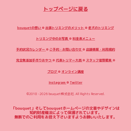
トップページに戻る
bouquetの想い
❁
出張トリミングのメリット
❁
老犬のトリミング
トリミング中のお写真
❁
料金表メニュー
予約状況カレンダー
❁
ご予約・お問い合わせ
❁
店舗情報・利用規約
完全無添加手作りおやつ
❁
代表トリマー大西
❁
スタッフ菅野愛美
❁
ブログ
❁
オンライン講座
Instagram
❁
Twitter
©2018 -2026
bouquet株式会社
. All Rights Reserved.
「bouquet」そしてbouquetホームページの文章やデザインは
知的財産権法によって保護されています。
無断でのご利用をお控え下さいますようお願いいたします。