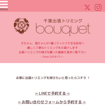
MENU
犬ちゃん、猫ちゃんが1番リラックスできる自宅へ
優しく丁寧なトリミングをお届けします
出張トリミングの様子を撮った動画も是非ご覧下さい
- Since 2018.11.1 -
お家に出張トリミングを呼びたいと思ったらコチラ ！
» LINEで予約する «
» お問い合わせフォームから予約する «