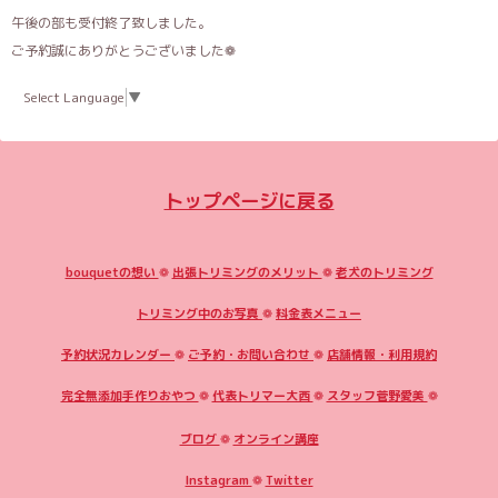
午後の部も受付終了致しました。
ご予約誠にありがとうございました❁︎
Select Language
▼
トップページに戻る
bouquetの想い
❁
出張トリミングのメリット
❁
老犬のトリミング
トリミング中のお写真
❁
料金表メニュー
予約状況カレンダー
❁
ご予約・お問い合わせ
❁
店舗情報・利用規約
完全無添加手作りおやつ
❁
代表トリマー大西
❁
スタッフ菅野愛美
❁
ブログ
❁
オンライン講座
Instagram
❁
Twitter