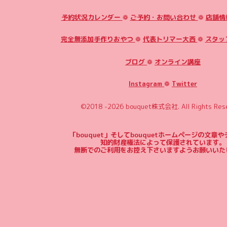
予約状況カレンダー
❁
ご予約・お問い合わせ
❁
店舗情
完全無添加手作りおやつ
❁
代表トリマー大西
❁
スタッ
ブログ
❁
オンライン講座
Instagram
❁
Twitter
©2018 -2026
bouquet株式会社
. All Rights Res
「bouquet」そしてbouquetホームページの文章
知的財産権法によって保護されています。
無断でのご利用をお控え下さいますようお願いいた