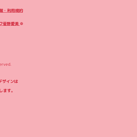
報・利用規約
フ菅野愛美
❁
erved.
やデザインは
します。