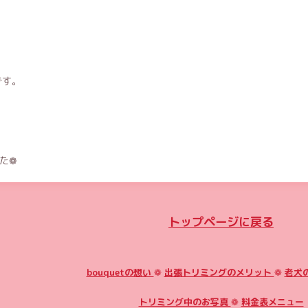
です。
た❁
トップページに戻る
bouquetの想い
❁
出張トリミングのメリット
❁
老犬
トリミング中のお写真
❁
料金表メニュー