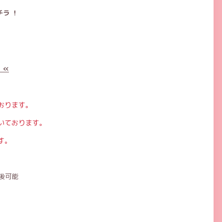
ラ ！
 «
おります。
いております。
す。
後可能