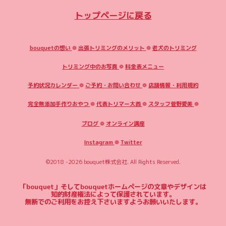
トップページに戻る
bouquetの想い
❁
出張トリミングのメリット
❁
老犬のトリミング
トリミング中のお写真
❁
料金表メニュー
予約状況カレンダー
❁
ご予約・お問い合わせ
❁
店舗情報・利用規約
完全無添加手作りおやつ
❁
代表トリマー大西
❁
スタッフ菅野愛美
❁
ブログ
❁
オンライン講座
Instagram
❁
Twitter
©2018 -2026
bouquet株式会社
. All Rights Reserved.
「bouquet」そしてbouquetホームページの文章やデザインは
知的財産権法によって保護されています。
無断でのご利用をお控え下さいますようお願いいたします。