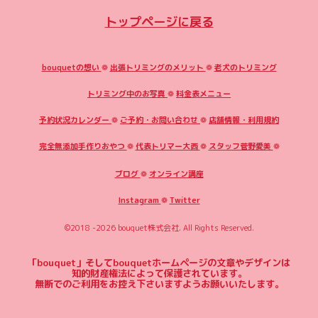
トップページに戻る
bouquetの想い
❁
出張トリミングのメリット
❁
老犬のトリミング
トリミング中のお写真
❁
料金表メニュー
予約状況カレンダー
❁
ご予約・お問い合わせ
❁
店舗情報・利用規約
完全無添加手作りおやつ
❁
代表トリマー大西
❁
スタッフ菅野愛美
❁
ブログ
❁
オンライン講座
Instagram
❁
Twitter
©2018 -2026
bouquet株式会社
. All Rights Reserved.
「bouquet」そしてbouquetホームページの文章やデザインは
知的財産権法によって保護されています。
無断でのご利用をお控え下さいますようお願いいたします。