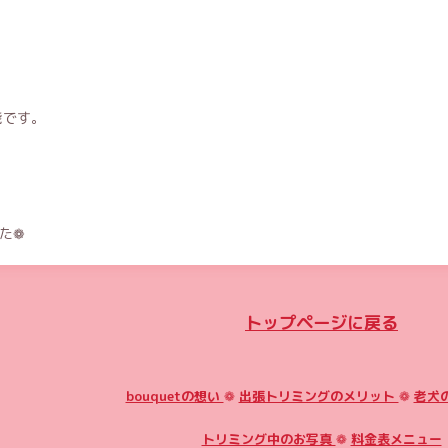
能です。
た❁
トップページに戻る
bouquetの想い
❁
出張トリミングのメリット
❁
老犬
トリミング中のお写真
❁
料金表メニュー