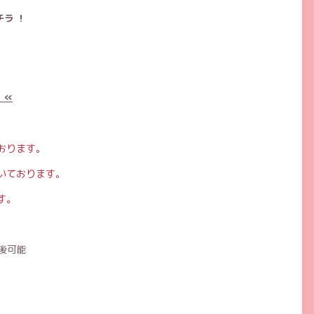
ラ ！
 «
おります。
いております。
す。
後可能