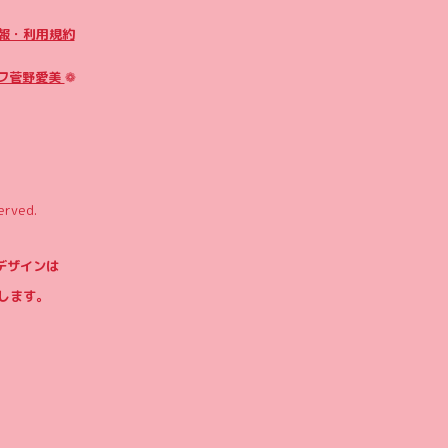
報・利用規約
フ菅野愛美
❁
erved.
やデザインは
します。