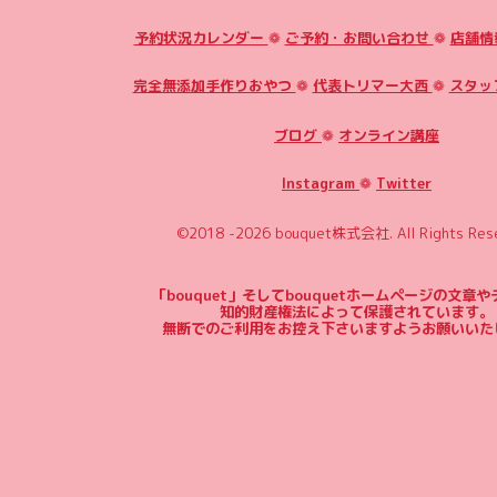
予約状況カレンダー
❁
ご予約・お問い合わせ
❁
店舗情
完全無添加手作りおやつ
❁
代表トリマー大西
❁
スタッ
ブログ
❁
オンライン講座
Instagram
❁
Twitter
©2018 -2026
bouquet株式会社
. All Rights Res
「bouquet」そしてbouquetホームページの文章
知的財産権法によって保護されています。
無断でのご利用をお控え下さいますようお願いいた