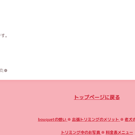
です。
た❁
トップページに戻る
bouquetの想い
❁
出張トリミングのメリット
❁
老犬
トリミング中のお写真
❁
料金表メニュー