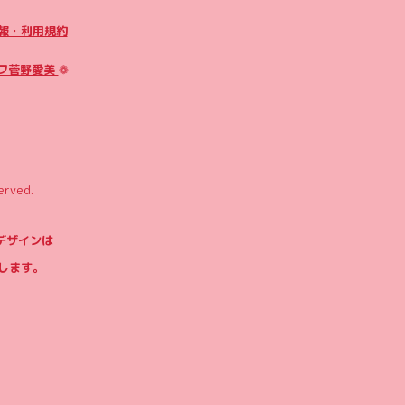
報・利用規約
フ菅野愛美
❁
erved.
やデザインは
します。