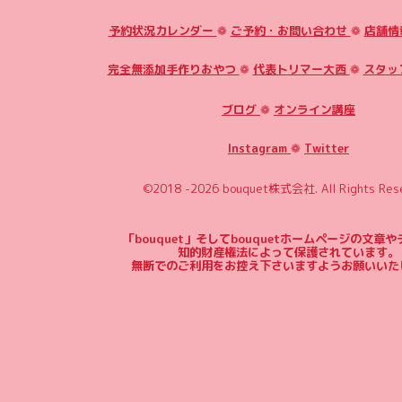
予約状況カレンダー
❁
ご予約・お問い合わせ
❁
店舗情
完全無添加手作りおやつ
❁
代表トリマー大西
❁
スタッ
ブログ
❁
オンライン講座
Instagram
❁
Twitter
©2018 -2026
bouquet株式会社
. All Rights Res
「bouquet」そしてbouquetホームページの文章
知的財産権法によって保護されています。
無断でのご利用をお控え下さいますようお願いいた