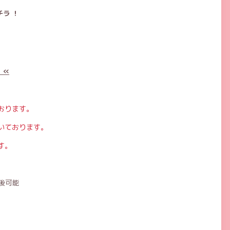
ラ ！
 «
おります。
いております。
す。
後可能