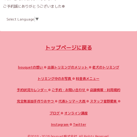
ご予約誠にありがとうございました❁
Select Language
▼
トップページに戻る
bouquetの想い
❁
出張トリミングのメリット
❁
老犬のトリミング
トリミング中のお写真
❁
料金表メニュー
予約状況カレンダー
❁
ご予約・お問い合わせ
❁
店舗情報・利用規約
完全無添加手作りおやつ
❁
代表トリマー大西
❁
スタッフ菅野愛美
❁
ブログ
❁
オンライン講座
Instagram
❁
Twitter
©2018 -2026
bouquet株式会社
. All Rights Reserved.