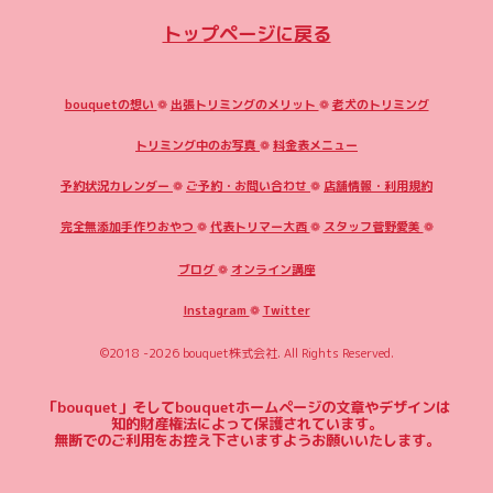
トップページに戻る
bouquetの想い
❁
出張トリミングのメリット
❁
老犬のトリミング
トリミング中のお写真
❁
料金表メニュー
予約状況カレンダー
❁
ご予約・お問い合わせ
❁
店舗情報・利用規約
完全無添加手作りおやつ
❁
代表トリマー大西
❁
スタッフ菅野愛美
❁
ブログ
❁
オンライン講座
Instagram
❁
Twitter
©2018 -2026
bouquet株式会社
. All Rights Reserved.
「bouquet」そしてbouquetホームページの文章やデザインは
知的財産権法によって保護されています。
無断でのご利用をお控え下さいますようお願いいたします。