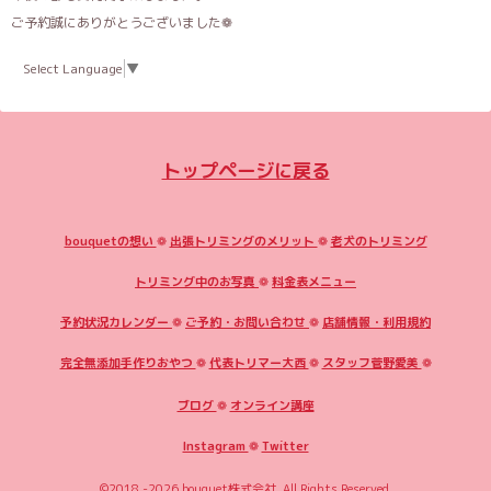
ご予約誠にありがとうございました❁
Select Language
▼
トップページに戻る
bouquetの想い
❁
出張トリミングのメリット
❁
老犬のトリミング
トリミング中のお写真
❁
料金表メニュー
予約状況カレンダー
❁
ご予約・お問い合わせ
❁
店舗情報・利用規約
完全無添加手作りおやつ
❁
代表トリマー大西
❁
スタッフ菅野愛美
❁
ブログ
❁
オンライン講座
Instagram
❁
Twitter
©2018 -2026
bouquet株式会社
. All Rights Reserved.