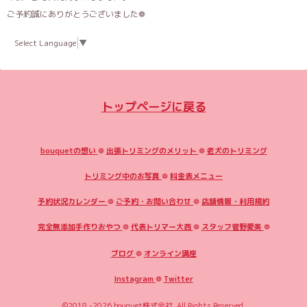
ご予約誠にありがとうございました❁
Select Language
▼
トップページに戻る
bouquetの想い
❁
出張トリミングのメリット
❁
老犬のトリミング
トリミング中のお写真
❁
料金表メニュー
予約状況カレンダー
❁
ご予約・お問い合わせ
❁
店舗情報・利用規約
完全無添加手作りおやつ
❁
代表トリマー大西
❁
スタッフ菅野愛美
❁
ブログ
❁
オンライン講座
Instagram
❁
Twitter
©2018 -2026
bouquet株式会社
. All Rights Reserved.