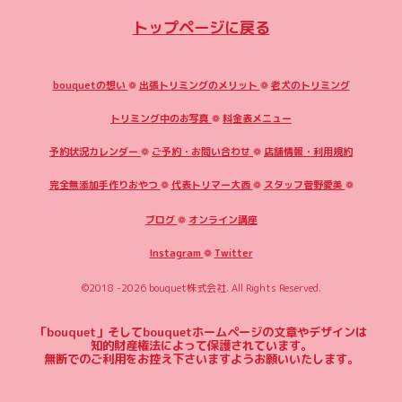
トップページに戻る
bouquetの想い
❁
出張トリミングのメリット
❁
老犬のトリミング
トリミング中のお写真
❁
料金表メニュー
予約状況カレンダー
❁
ご予約・お問い合わせ
❁
店舗情報・利用規約
完全無添加手作りおやつ
❁
代表トリマー大西
❁
スタッフ菅野愛美
❁
ブログ
❁
オンライン講座
Instagram
❁
Twitter
©2018 -2026
bouquet株式会社
. All Rights Reserved.
「bouquet」そしてbouquetホームページの文章やデザインは
知的財産権法によって保護されています。
無断でのご利用をお控え下さいますようお願いいたします。