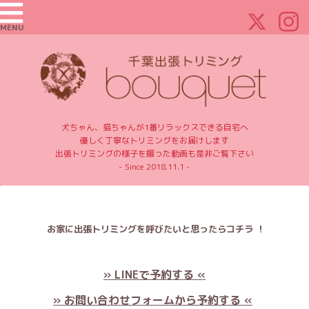
MENU
犬ちゃん、猫ちゃんが1番リラックスできる自宅へ
優しく丁寧なトリミングをお届けします
出張トリミングの様子を撮った動画も是非ご覧下さい
- Since 2018.11.1 -
お家に出張トリミングを呼びたいと思ったらコチラ ！
» LINEで予約する «
» お問い合わせフォームから予約する «