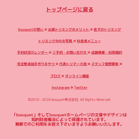
トップページに戻る
bouquetの想い
❁
出張トリミングのメリット
❁
老犬のトリミング
トリミング中のお写真
❁
料金表メニュー
予約状況カレンダー
❁
ご予約・お問い合わせ
❁
店舗情報・利用規約
完全無添加手作りおやつ
❁
代表トリマー大西
❁
スタッフ菅野愛美
❁
ブログ
❁
オンライン講座
Instagram
❁
Twitter
©2018 -2026
bouquet株式会社
. All Rights Reserved.
「bouquet」そしてbouquetホームページの文章やデザインは
知的財産権法によって保護されています。
無断でのご利用をお控え下さいますようお願いいたします。