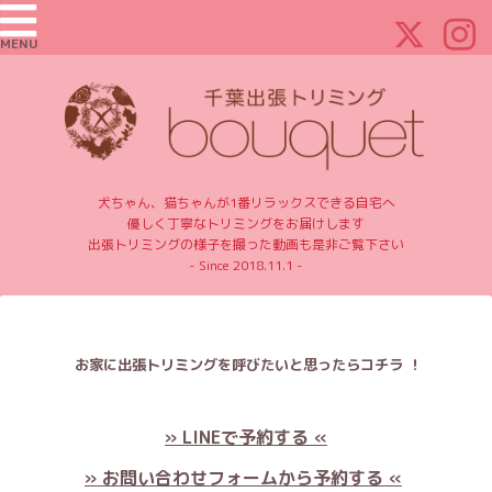
MENU
犬ちゃん、猫ちゃんが1番リラックスできる自宅へ
優しく丁寧なトリミングをお届けします
出張トリミングの様子を撮った動画も是非ご覧下さい
- Since 2018.11.1 -
お家に出張トリミングを呼びたいと思ったらコチラ ！
» LINEで予約する «
» お問い合わせフォームから予約する «