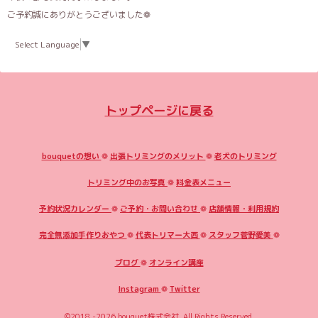
ご予約誠にありがとうございました❁
Select Language
▼
トップページに戻る
bouquetの想い
❁
出張トリミングのメリット
❁
老犬のトリミング
トリミング中のお写真
❁
料金表メニュー
予約状況カレンダー
❁
ご予約・お問い合わせ
❁
店舗情報・利用規約
完全無添加手作りおやつ
❁
代表トリマー大西
❁
スタッフ菅野愛美
❁
ブログ
❁
オンライン講座
Instagram
❁
Twitter
©2018 -2026
bouquet株式会社
. All Rights Reserved.