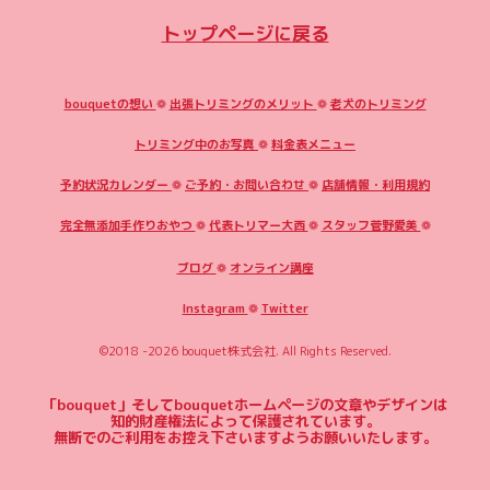
トップページに戻る
bouquetの想い
❁
出張トリミングのメリット
❁
老犬のトリミング
トリミング中のお写真
❁
料金表メニュー
予約状況カレンダー
❁
ご予約・お問い合わせ
❁
店舗情報・利用規約
完全無添加手作りおやつ
❁
代表トリマー大西
❁
スタッフ菅野愛美
❁
ブログ
❁
オンライン講座
Instagram
❁
Twitter
©2018 -2026
bouquet株式会社
. All Rights Reserved.
「bouquet」そしてbouquetホームページの文章やデザインは
知的財産権法によって保護されています。
無断でのご利用をお控え下さいますようお願いいたします。