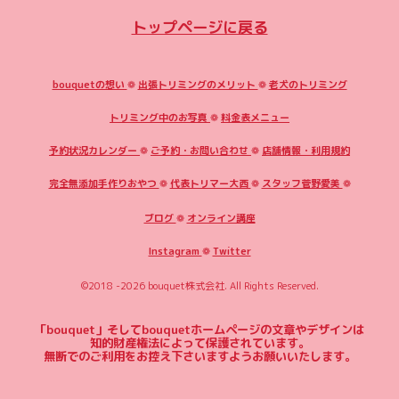
トップページに戻る
bouquetの想い
❁
出張トリミングのメリット
❁
老犬のトリミング
トリミング中のお写真
❁
料金表メニュー
予約状況カレンダー
❁
ご予約・お問い合わせ
❁
店舗情報・利用規約
完全無添加手作りおやつ
❁
代表トリマー大西
❁
スタッフ菅野愛美
❁
ブログ
❁
オンライン講座
Instagram
❁
Twitter
©2018 -2026
bouquet株式会社
. All Rights Reserved.
「bouquet」そしてbouquetホームページの文章やデザインは
知的財産権法によって保護されています。
無断でのご利用をお控え下さいますようお願いいたします。