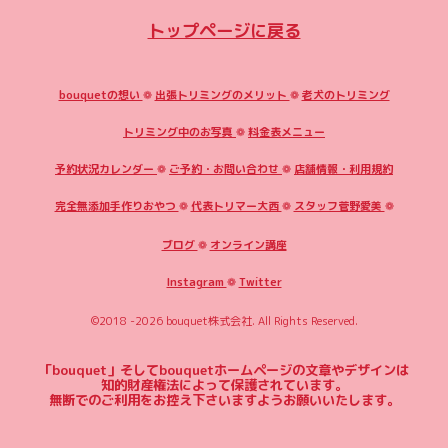
トップページに戻る
bouquetの想い
❁
出張トリミングのメリット
❁
老犬のトリミング
トリミング中のお写真
❁
料金表メニュー
予約状況カレンダー
❁
ご予約・お問い合わせ
❁
店舗情報・利用規約
完全無添加手作りおやつ
❁
代表トリマー大西
❁
スタッフ菅野愛美
❁
ブログ
❁
オンライン講座
Instagram
❁
Twitter
©2018 -2026
bouquet株式会社
. All Rights Reserved.
「bouquet」そしてbouquetホームページの文章やデザインは
知的財産権法によって保護されています。
無断でのご利用をお控え下さいますようお願いいたします。