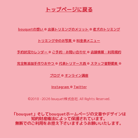
トップページに戻る
bouquetの想い
❁
出張トリミングのメリット
❁
老犬のトリミング
トリミング中のお写真
❁
料金表メニュー
予約状況カレンダー
❁
ご予約・お問い合わせ
❁
店舗情報・利用規約
完全無添加手作りおやつ
❁
代表トリマー大西
❁
スタッフ菅野愛美
❁
ブログ
❁
オンライン講座
Instagram
❁
Twitter
©2018 -2026
bouquet株式会社
. All Rights Reserved.
「bouquet」そしてbouquetホームページの文章やデザインは
知的財産権法によって保護されています。
無断でのご利用をお控え下さいますようお願いいたします。